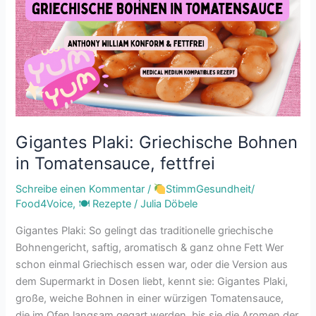
Bohnen
in
Tomatensauce,
fettfrei
Gigantes Plaki: Griechische Bohnen
in Tomatensauce, fettfrei
Schreibe einen Kommentar
/
StimmGesundheit/
Food4Voice
,
🍽 Rezepte
/
Julia Döbele
Gigantes Plaki: So gelingt das traditionelle griechische
Bohnengericht, saftig, aromatisch & ganz ohne Fett Wer
schon einmal Griechisch essen war, oder die Version aus
dem Supermarkt in Dosen liebt, kennt sie: Gigantes Plaki,
große, weiche Bohnen in einer würzigen Tomatensauce,
die im Ofen langsam gegart werden, bis sie die Aromen der