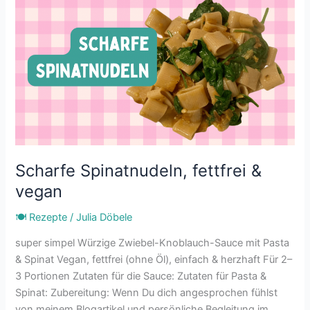
Spinatnudeln,
fettfrei
&
vegan
Scharfe Spinatnudeln, fettfrei &
vegan
🍽 Rezepte
/
Julia Döbele
super simpel Würzige Zwiebel-Knoblauch-Sauce mit Pasta
& Spinat Vegan, fettfrei (ohne Öl), einfach & herzhaft Für 2–
3 Portionen Zutaten für die Sauce: Zutaten für Pasta &
Spinat: Zubereitung: Wenn Du dich angesprochen fühlst
von meinem Blogartikel und persönliche Begleitung im