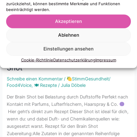
Duftstoff-
zurückziehst, können bestimmte Merkmale und Funktionen
beeinträchtigt werden.
Shot
Akzeptieren
Ablehnen
Einstellungen ansehen
Anthony Williams Anti-Duftstoff-
Cookie-Richtlinie
Datenschutzerklärung
Impressum
Shot
Schreibe einen Kommentar
/
StimmGesundheit/
Food4Voice
,
🍽 Rezepte
/
Julia Döbele
Der Brain Shot bei Belastung durch Duftstoffe Perfekt nach
Kontakt mit Parfums, Lufterfrischern, Haarspray & Co.
Hier geht’s direkt zum Rezept Dieser Shot ist ideal für dich,
wenn du: und dabei Duft- und Chemikalienquellen wie:
ausgesetzt warst. Rezept für den Brain Shot
Zubereitung:Alle Zutaten in der genannten Reihenfolge