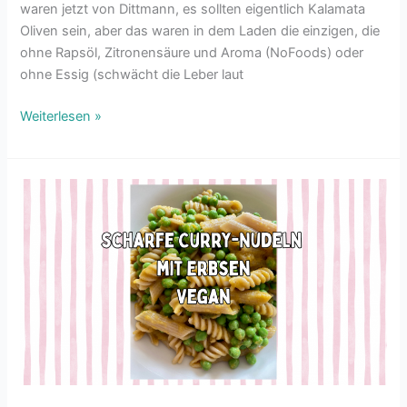
waren jetzt von Dittmann, es sollten eigentlich Kalamata
Oliven sein, aber das waren in dem Laden die einzigen, die
ohne Rapsöl, Zitronensäure und Aroma (NoFoods) oder
ohne Essig (schwächt die Leber laut
Weiterlesen »
Vegane,
scharfe
Curry-
Nudeln
mit
Erbsen