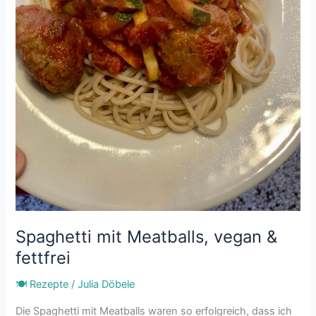
Spaghetti mit Meatballs, vegan &
fettfrei
🍽 Rezepte
/
Julia Döbele
Die Spaghetti mit Meatballs waren so erfolgreich, dass ich