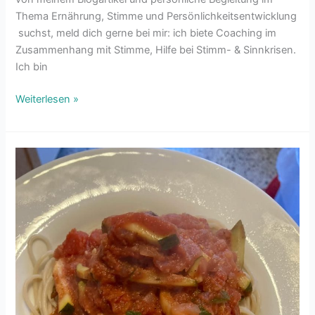
Thema Ernährung, Stimme und Persönlichkeitsentwicklung
suchst, meld dich gerne bei mir: ich biete Coaching im
Zusammenhang mit Stimme, Hilfe bei Stimm- & Sinnkrisen.
Ich bin
Weiterlesen »
Spaghetti
mit
Meatballs,
vegan
&
fettfrei