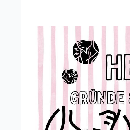
Heiserkeit,
Gründe
&
Ursachen