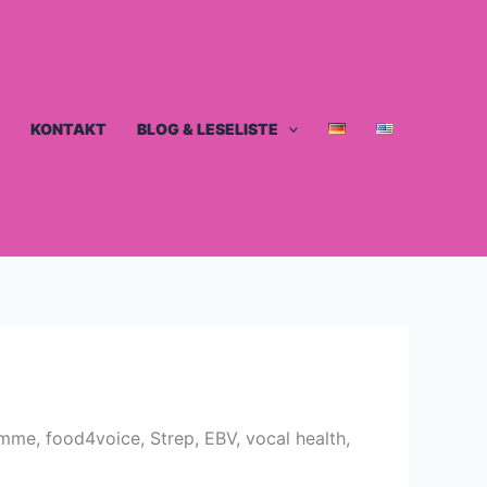
KONTAKT
BLOG & LESELISTE
mme, food4voice, Strep, EBV, vocal health,