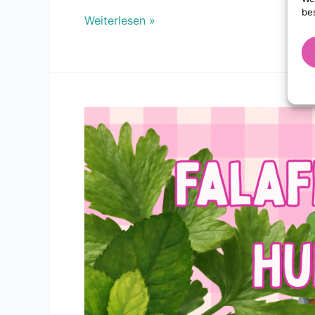
be
Weiterlesen »
Falafel,
Tahinisauce
&
Humus
an
Salat