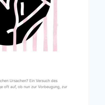
ichen Ursachen? Ein Versuch des
 oft auf, ob nun zur Vorbeugung, zur