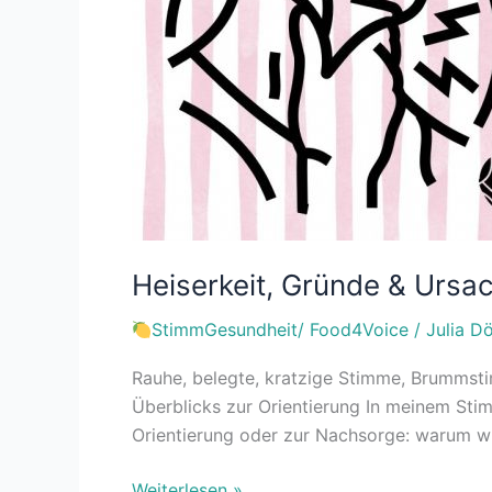
Heiserkeit, Gründe & Ursa
StimmGesundheit/ Food4Voice
/
Julia D
Rauhe, belegte, kratzige Stimme, Brummsti
Überblicks zur Orientierung In meinem Sti
Orientierung oder zur Nachsorge: warum wir
Weiterlesen »