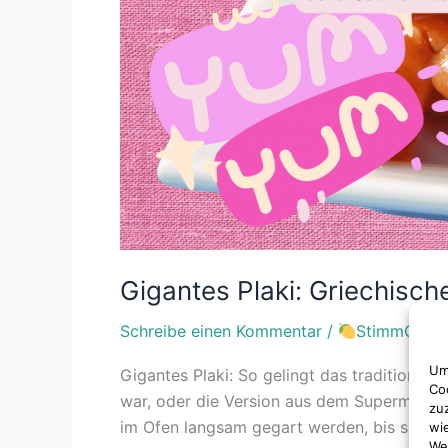
Gigantes Plaki: Griechisch
Schreibe einen Kommentar
/
StimmGesun
Um
Gigantes Plaki: So gelingt das traditionell
Co
war, oder die Version aus dem Supermarkt i
zu
im Ofen langsam gegart werden, bis sie di
wi
We