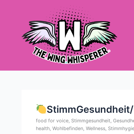
Zum
Inhalt
springen
StimmGesundheit/
food for voice, Stimmgesundheit, Gesundhei
health, Wohlbefinden, Wellness, Stimmhygi