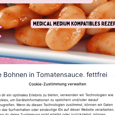
e Bohnen in Tomatensauce, fettfrei
Cookie-Zustimmung verwalten
dheit/ Food4Voice
,
🍽 Rezepte
/
Julia Döbele
 dir ein optimales Erlebnis zu bieten, verwenden wir Technologien wie
e griechische Bohnengericht, saftig, aromatisch & ganz ohn
okies, um Geräteinformationen zu speichern und/oder darauf
n Dosen liebt, kennt sie: Gigantes Plaki, große, weiche Bo
zugreifen. Wenn du diesen Technologien zustimmst, können wir Daten
e Aromen der Sauce komplett in sich
e das Surfverhalten oder eindeutige IDs auf dieser Website verarbeiten.
nn du deine Zustimmung nicht erteilst oder zurückziehst, können