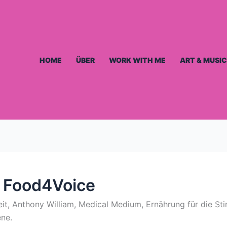
HOME
ÜBER
WORK WITH ME
ART & MUSIC
 Food4Voice
t, Anthony William, Medical Medium, Ernährung für die Sti
ene.