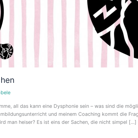
chen
öbele
mme, all das kann eine Dysphonie sein – was sind die mögl
mmbildungsunterricht und meinem Coaching kommt die Frage
d man heiser? Es ist eins der Sachen, die nicht simpel […]