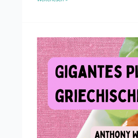
Gigantes
Plaki:
Griechische
Bohnen
in
Tomatensauce,
fettfrei