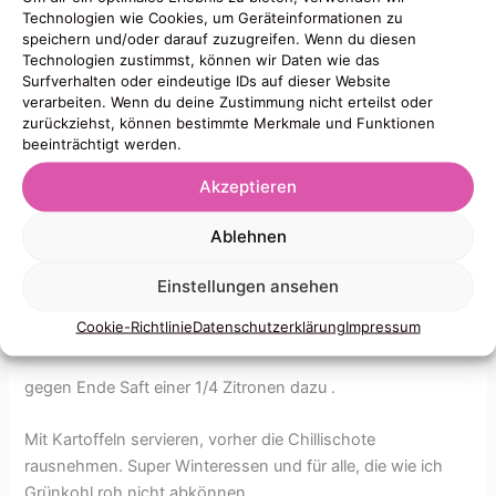
Technologien wie Cookies, um Geräteinformationen zu
die Stile in kleine Stücke schneiden und zusammen mit
speichern und/oder darauf zuzugreifen. Wenn du diesen
gewürfelten Zwiebeln köcheln, nach etwas Zeit (5-10
Technologien zustimmst, können wir Daten wie das
Minuten, je nach Dicke, einfach prüfen) 3 Knoblauchzehen
Surfverhalten oder eindeutige IDs auf dieser Website
in Scheiben dazu geben, weiter kochen. Bis das Wasser
verarbeiten. Wenn du deine Zustimmung nicht erteilst oder
zurückziehst, können bestimmte Merkmale und Funktionen
verdampft ist und es etwas karamellisieren lassen, stetig
beeinträchtigt werden.
rühren,
Akzeptieren
Gewürze dazu (Salz, Pfeffer, smoked Paprika, Paprika.,
cayenne, Chilli ganz, Pfeffer),
Ablehnen
dann Wasser nachgiessen und den Rest des Grünkohls
Einstellungen ansehen
(die Blätter fein geschnitten) dazu geben und ca 30
Cookie-Richtlinie
Datenschutzerklärung
Impressum
Minuten köcheln,
gegen Ende Saft einer 1/4 Zitronen dazu .
Mit Kartoffeln servieren, vorher die Chillischote
rausnehmen. Super Winteressen und für alle, die wie ich
Grünkohl roh nicht abkönnen.