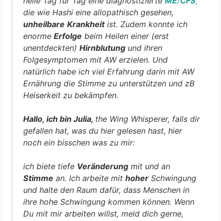
heile Tag für Tag eine diagnostizierte
ME
/
CFS
,
die wie Hashi eine allopathisch gesehen,
unheilbare
Krankheit
ist. Zudem konnte ich
enorme
Erfolge
beim Heilen einer (erst
unentdeckten)
Hirnblutung
und ihren
Folgesymptomen mit AW erzielen. Und
natürlich habe ich viel Erfahrung darin mit AW
Ernährung die Stimme zu unterstützen und zB
Heiserkeit zu bekämpfen.
Hallo, ich bin Julia,
the Wing Whisperer, falls dir
gefallen hat, was du hier gelesen hast, hier
noch ein bisschen was zu mir:
ich biete tiefe
Veränderung
mit und an
Stimme
an. Ich arbeite mit
hoher
Schwingung
und halte den Raum dafür, dass Menschen in
ihre hohe Schwingung kommen können. Wenn
Du mit mir arbeiten willst, meld dich gerne,