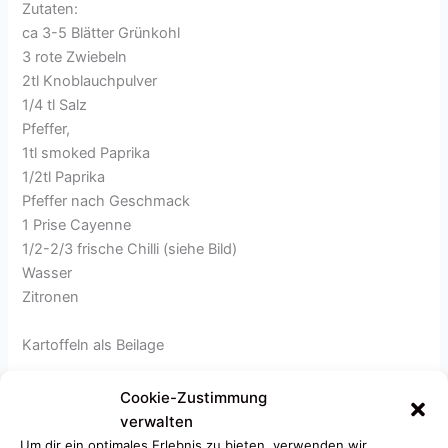
Zutaten:
ca 3-5 Blätter Grünkohl
3 rote Zwiebeln
2tl Knoblauchpulver
1/4 tl Salz
Pfeffer,
1tl smoked Paprika
1/2tl Paprika
Pfeffer nach Geschmack
1 Prise Cayenne
1/2-2/3 frische Chilli (siehe Bild)
Wasser
Zitronen
Kartoffeln als Beilage
Zubereitung:
Cookie-Zustimmung
Grünkohl in Streifen schneiden,
verwalten
Um dir ein optimales Erlebnis zu bieten, verwenden wir