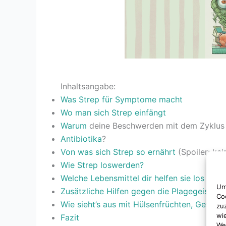
Inhaltsangabe:
Was Strep für Symptome macht
Wo man sich Strep einfängt
Warum
deine Beschwerden mit dem Zyklus 
Antibiotika
?
Von was sich Strep so ernährt
(Spoiler: kei
Wie Strep loswerden?
Welche Lebensmittel dir helfen sie los zu 
Um
Zusätzliche Hilfen gegen die Plagegeister
Co
Wie sieht’s aus mit Hülsenfrüchten, Getreid
zu
wi
Fazit
We