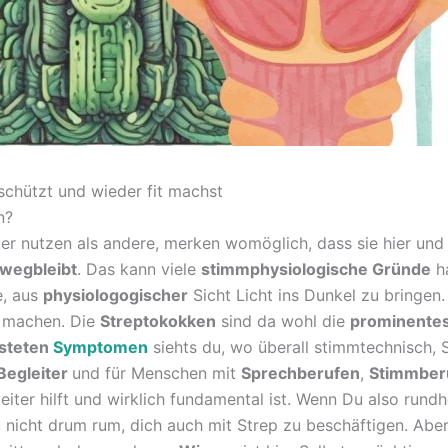
schützt und wieder fit machst
n?
rker nutzen als andere, merken womöglich, dass sie hier un
wegbleibt
. Das kann viele
stimmphysiologische Gründe
ha
e, aus
physiologogischer
Sicht Licht ins Dunkel zu bringen
 machen. Die
Streptokokken
sind da wohl die
prominente
isteten
Symptomen
siehts du, wo überall stimmtechnisch, St
 Begleiter
und für Menschen mit
Sprechberufen
,
Stimmber
weiter hilft und wirklich fundamental ist. Wenn Du also run
icht drum rum, dich auch mit Strep zu beschäftigen. Aber k