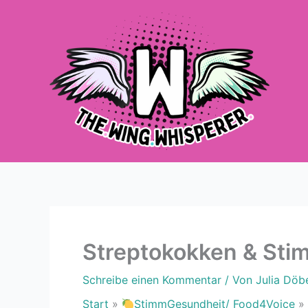
Zum
Inhalt
springen
Streptokokken & St
Schreibe einen Kommentar
/ Von
Julia Döb
Start
StimmGesundheit/ Food4Voice