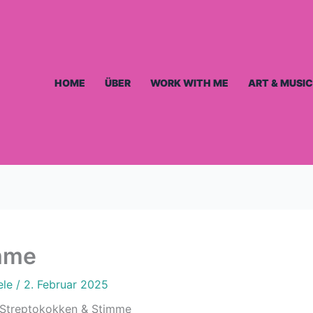
HOME
ÜBER
WORK WITH ME
ART & MUSIC
imme
ele
/
2. Februar 2025
Streptokokken & Stimme