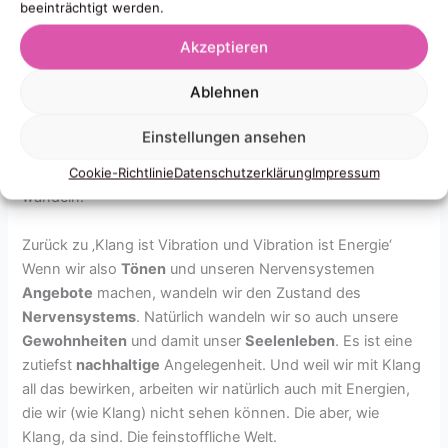
beeinträchtigt werden.
Wie vieles in meinem Leben, erlebte ich also auch diese
Akzeptieren
spirituellen Tools, damit es weiter gehen kann. Ich bin
einfach sehr
pragmatisch
. Es gibt ein
Problem
, also muss
Ablehnen
es auch eine
Lösung
geben. Und weil ich eben nun mal die
geistige Welt wahrnehme, ob ich sie rieche, höre oder
Einstellungen ansehen
spüre/fühle, ist sie für mich nun mal in all ihren Fassetten
real und manchmal auch ein Struggle und den mag ich
Cookie-Richtlinie
Datenschutzerklärung
Impressum
wandeln.
Zurück zu ‚Klang ist Vibration und Vibration ist Energie‘
Wenn wir also
Tönen
und unseren Nervensystemen
Angebote
machen, wandeln wir den Zustand des
Nervensystems
. Natürlich wandeln wir so auch unsere
Gewohnheiten
und damit unser
Seelenleben
. Es ist eine
zutiefst
nachhaltige
Angelegenheit. Und weil wir mit Klang
all das bewirken, arbeiten wir natürlich auch mit Energien,
die wir (wie Klang) nicht sehen können. Die aber, wie
Klang, da sind. Die feinstoffliche Welt.