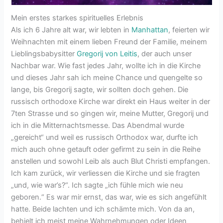
Mein erstes starkes spirituelles Erlebnis
Als ich 6 Jahre alt war, wir lebten in
Manhattan
, feierten wir
Weihnachten mit einem lieben Freund der Familie, meinem
Lieblingsbabysitter
Gregorij von Leitis
, der auch unser
Nachbar war. Wie fast jedes Jahr, wollte ich in die Kirche
und dieses Jahr sah ich meine Chance und quengelte so
lange, bis Gregorij sagte, wir sollten doch gehen. Die
russisch orthodoxe Kirche war direkt ein Haus weiter in der
7ten Strasse und so gingen wir, meine Mutter, Gregorij und
ich in die Mitternachtsmesse. Das Abendmal wurde
„gereicht“ und weil es russisch Orthodox war, durfte ich
mich auch ohne getauft oder gefirmt zu sein in die Reihe
anstellen und sowohl Leib als auch Blut Christi empfangen.
Ich kam zurück, wir verliessen die Kirche und sie fragten
„und, wie war’s?“. Ich sagte „ich fühle mich wie neu
geboren.“ Es war mir ernst, das war, wie es sich angefühlt
hatte. Beide lachten und ich schämte mich. Von da an,
behielt ich meist meine Wahrnehmungen oder Ideen