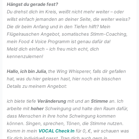
Hängst du gerade fest?
Du drehst dich im Kreis, weißt nicht mehr weiter – oder
willst einfach jemanden an deiner Seite, die weiter weiss?
Die dir beim Anfang und in den Tiefen hilft? Mein
Flügelrauschen Angebot, somatisches Stimm-Coaching,
mein Food 4 Voice Programm ist genau dafür da!
Meld dich einfach – ich freu mich echt, dich
kennenzulernen!
Hallo, ich bin Julia,
the Wing Whisperer, falls dir gefallen
hat, was du hier gelesen hast, hier noch ein bisschen
Details zu meinem Angebot:
ich biete tiefe
Veränderung
mit und an
Stimme
an. Ich
arbeite mit
hoher
Schwingung und halte den Raum dafür,
dass Menschen in ihre hohe Schwingung kommen
können. Singen, sprechen, Tönen, die Stimme nutzen.
Komm in mein
VOCAL Check In
für 0,.€, wir schauen was
für dich individuell passt. Trag dich auch gern in