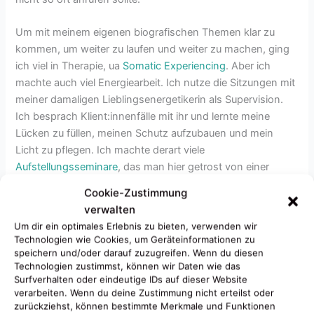
Um mit meinem eigenen biografischen Themen klar zu
kommen, um weiter zu laufen und weiter zu machen, ging
ich viel in Therapie, ua
Somatic Experiencing
. Aber ich
machte auch viel Energiearbeit. Ich nutze die Sitzungen mit
meiner damaligen Lieblingsenergetikerin als Supervision.
Ich besprach Klient:innenfälle mit ihr und lernte meine
Lücken zu füllen, meinen Schutz aufzubauen und mein
Licht zu pflegen. Ich machte derart viele
Aufstellungsseminare
, das man hier getrost von einer
Ausbildung sprechen kann. Ständig bildete ich mich fort.
Cookie-Zustimmung
Wenn ich mit den rein wissenschaftlichen und
verwalten
psychologischen Therapien und Coaching nicht weiter
Um dir ein optimales Erlebnis zu bieten, verwenden wir
kam, ging ich zu Leuten, die spirituell vertrauenswürdig
Technologien wie Cookies, um Geräteinformationen zu
waren, von denen ich lernen durfte. So erwarb ich aus
speichern und/oder darauf zuzugreifen. Wenn du diesen
Technologien zustimmst, können wir Daten wie das
purer sachlicher Notwendigkeit heraus, Tools, Werkzeuge
Surfverhalten oder eindeutige IDs auf dieser Website
um mich und andere energetisch zu
schützen
und zu
verarbeiten. Wenn du deine Zustimmung nicht erteilst oder
reinigen
.
zurückziehst, können bestimmte Merkmale und Funktionen