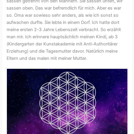
sassen getrennt von den Männern. Sie sassen unten, wir
sassen oben. Das war befremdlich für mich. Aber es war
so. Oma war sowieso sehr anders, als wie ich sonst so
aufwachen durfte. Sie lebte in einem Dorf. Ich hatte dort
meine ersten 2-3 Jahre Lebenszeit verbracht. So erzählt
man mir. Ich erinnere hauptsächlich meinen Kindi, ab 3
(Kindergarten der Kunstakademie mit Anti-Authoritärer
Erziehung) und die Tagesmutter davor. Natürlich meine
Eltern und das malen mit meiner Mutter.