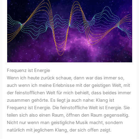
Frequenz ist Energie
Wenn ich heute zurück schaue, dann war das immer so,
auch wenn ich meine Erlebnisse mit der geistigen Welt, mit
der feinstofflichen Welt für mich behielt, dass beides immer
zusammen gehörte. Es liegt ja auch nahe: Klang ist
Frequenz ist Energie. Die feinstoffliche Welt ist Energie. Sie
teilen sich also einen Raum, öffnen den Raum gegenseitig.
Nicht nur wenn man geistigliche Musik macht, sondern
natürlich mit jeglichem Klang, der sich offen zeigt.