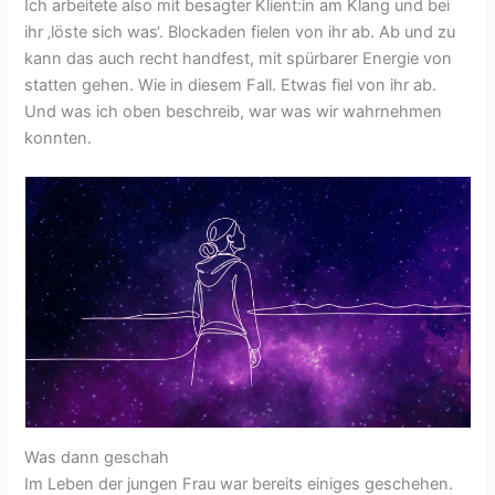
Ich arbeitete also mit besagter Klient:in am Klang und bei
ihr ‚löste sich was‘. Blockaden fielen von ihr ab. Ab und zu
kann das auch recht handfest, mit spürbarer Energie von
statten gehen. Wie in diesem Fall. Etwas fiel von ihr ab.
Und was ich oben beschreib, war was wir wahrnehmen
konnten.
Was dann geschah
Im Leben der jungen Frau war bereits einiges geschehen.