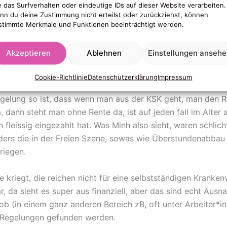
e das Surfverhalten oder eindeutige IDs auf dieser Website verarbeiten.
, nicht so gross wird.
nn du deine Zustimmung nicht erteilst oder zurückziehst, können
stimmte Merkmale und Funktionen beeinträchtigt werden.
arz 4….welll, es ist zB nicht geregelt wie wir dann unsere
lang eingezahlt haben, kriegen, ob wir nach dem Corona P
Akzeptieren
Ablehnen
Einstellungen anseh
müssten (Krankenversicherung, Sozialvers. und Rentenversic
.
Cookie-Richtlinie
Datenschutzerklärung
Impressum
gelung so ist, dass wenn man aus der KSK geht, man den R
 dann steht man ohne Rente da, ist auf jeden fall im Alt
 fleissig eingezahlt hat. Was Minh also sieht, waren schlic
onders die in der Freien Szene, sowas wie Überstundenabbau
riegen.
 kriegt, die reichen nicht für eine selbstständigen Kranken
aar, da sieht es super aus finanziell, aber das sind echt Au
ob (in einem ganz anderen Bereich zB, oft unter Arbeiter*in
ne Regelungen gefunden werden.