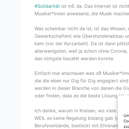
#Solidarität
ist mE da. Das Internet ist nic
Musiker*innen anwesend, die Musik machen.
Was scheinbar nicht da ist, ist das Wissen,
Gewerkschaften) wie Überstundenabbau und 
kam (vor der Kurzarbeit). Da ist dann plöt
allerwenigsten, weil ja schon ohne Corona,
das nötigste bezahlt werden konnte.
Einfach mal anschauen was zB Musiker*innne
die die eben nur Gig für Gig engagiert si
werden in dieser Branche von denen die Gig 
oder finden, dass es die beste Lösung ist, n
Ich denke, warum in Kreisen, wo viele von d
Um
WEIL es keine Regelung bislang gab (und me
Co
Berufsverbände, bestückt mit Ehrenamtlichen
zu