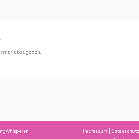
r
entar abzugeben.
WingWhisperer
Impressum
|
Datenschut