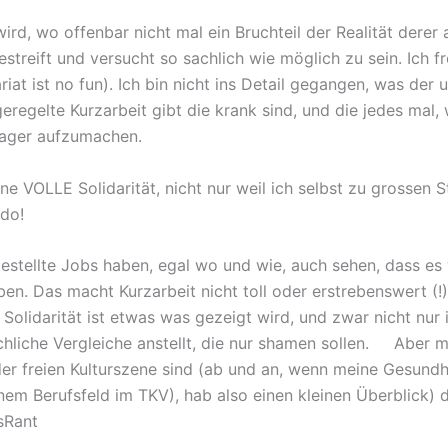
ird, wo offenbar nicht mal ein Bruchteil der Realität derer
streift und versucht so sachlich wie möglich zu sein. Ich f
at ist no fun). Ich bin nicht ins Detail gegangen, was der u
regelte Kurzarbeit gibt die krank sind, und die jedes mal,
 Lager aufzumachen.
e VOLLE Solidarität, nicht nur weil ich selbst zu grossen 
 do!
estellte Jobs haben, egal wo und wie, auch sehen, dass es
ben. Das macht Kurzarbeit nicht toll oder erstrebenswert (!)
olidarität ist etwas was gezeigt wird, und zwar nicht nur
hliche Vergleiche anstellt, die nur shamen sollen. Aber ma
der freien Kulturszene sind (ab und an, wenn meine Gesundh
nem Berufsfeld im TKV), hab also einen kleinen Überblick) d
sRant