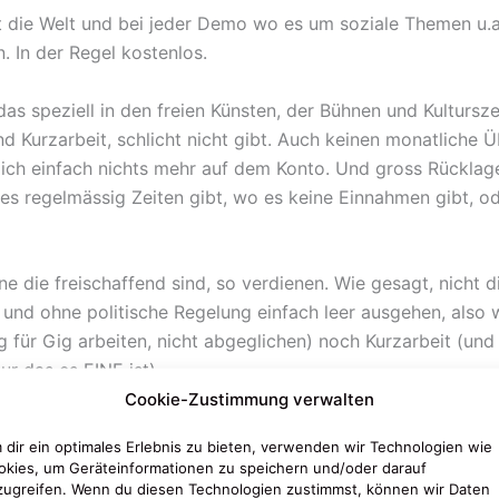
ht die Welt und bei jeder Demo wo es um soziale Themen u.a
 In der Regel kostenlos.
 das speziell in den freien Künsten, der Bühnen und Kulturs
Kurzarbeit, schlicht nicht gibt. Auch keinen monatliche Ü
zlich einfach nichts mehr auf dem Konto. Und gross Rückla
 es regelmässig Zeiten gibt, wo es keine Einnahmen gibt, o
 die freischaffend sind, so verdienen. Wie gesagt, nicht di
nd und ohne politische Regelung einfach leer ausgehen, al
für Gig arbeiten, nicht abgeglichen) noch Kurzarbeit (und 
ur das es EINE ist).
Cookie-Zustimmung verwalten
ieser Gig zu Gig Arbeit leben (wie ich und viele meiner Ko
 dir ein optimales Erlebnis zu bieten, verwenden wir Technologien wie
ines Wissens auch noch nicht gibt) und das erzeugt u.a. P
okies, um Geräteinformationen zu speichern und/oder darauf
, versuchen grade fieberhaft , da etwas zu reissen. Und das
zugreifen. Wenn du diesen Technologien zustimmst, können wir Daten