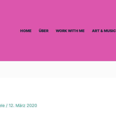
HOME
ÜBER
WORK WITH ME
ART & MUSIC
ele
/
12. März 2020