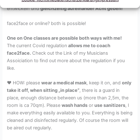
Lasst uns also weiterhin üben, singen, tönen und uns
entwickeln und
gleichzeitig aufeinander Acht geben!
face2face or online? both is possible!
One on One classes are possible both ways with me!
The current Covid regulation
allows me to coach
face2face.
Check out the Link of my Musicians
Assoiciation to find out more about the regulation if you
like.
♥ HOW: please
wear a medical mask
, keep it on, and
only
take it off, when sitting „in place“
, there is a guard in
place, enough distance between us (more than 2,5m, the
room is ca 70qm). Please
wash hands
or
use sanitizers
, I
make everything easily available to you. Everything is being
cleaned and disinfected regularly. Of course the room will
be aired out regularly.