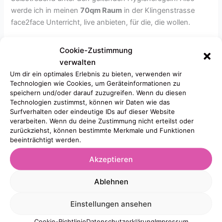
werde ich in meinen
70qm Raum
in der Klingenstrasse
face2face Unterricht, live anbieten, für die, die wollen.
hier der Link zum Verband, einfach runtersollen, unter
Cookie-Zustimmung
Corona FAQ
verwalten
Um dir ein optimales Erlebnis zu bieten, verwenden wir
♥ Must Haves sind weiterhin
medizinische Masken
, wie
Technologien wie Cookies, um Geräteinformationen zu
speichern und/oder darauf zuzugreifen. Wenn du diesen
sie zB in Stuttgart auch in den Öffentlichen Verkehrsmitteln
Technologien zustimmst, können wir Daten wie das
getragen werden müssen,
die können nur am Platz
Surfverhalten oder eindeutige IDs auf dieser Website
abgesetzt werden
. Es gibt einen
grossen
verarbeiten. Wenn du deine Zustimmung nicht erteilst oder
Spuckschutz
,
viel Abstand
(weit mehr als die
zurückziehst, können bestimmte Merkmale und Funktionen
beeinträchtigt werden.
wissenschaftlich geprüften 2,5m) , den
Raum darf man nur
einzeln
Akzeptieren
betreten
,
Händewaschen
und/oder
Händedesinfektion
is
t möglich und ist erbeten. Ich achte darauf, dass berührte
Ablehnen
Gegenständig
regelmässig desinfiziert
werden. Für
regelmässiges Lüften wird gesorgt.
Einstellungen ansehen
Cookie-Richtlinie
Datenschutzerklärung
Impressum