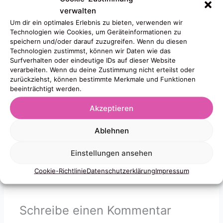
verwalten
Um dir ein optimales Erlebnis zu bieten, verwenden wir
Technologien wie Cookies, um Geräteinformationen zu
speichern und/oder darauf zuzugreifen. Wenn du diesen
Technologien zustimmst, können wir Daten wie das
Surfverhalten oder eindeutige IDs auf dieser Website
verarbeiten. Wenn du deine Zustimmung nicht erteilst oder
zurückziehst, können bestimmte Merkmale und Funktionen
45. Pfennigbasar Stuttgart, organisiert vom German
beeinträchtigt werden.
American Womens Club, Julia
volunteer
s am Stand für
Kunst & Haushaltswahren.
Akzeptieren
Ablehnen
Einstellungen ansehen
←
Vorheriger Beitrag
Nächster Beitrag
→
Cookie-Richtlinie
Datenschutzerklärung
Impressum
Schreibe einen Kommentar