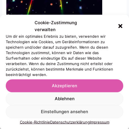
Cookie-Zustimmung
25.2.22
verwalten
Um dir ein optimales Erlebnis zu bieten, verwenden wir
Wir alle gehen grade damit um, dass es
Technologien wie Cookies, um Geräteinformationen zu
wieder
Krieg
in
Europa
gibt. Dazu gibt es viel zu sagen, ich
speichern und/oder darauf zuzugreifen. Wenn du diesen
Technologien zustimmst, können wir Daten wie das
werde das aber lieber nicht tun, da der
Russland Ukraine
Surfverhalten oder eindeutige IDs auf dieser Website
Konflikt
nicht zu meinen Topics gehört, wo ich das Gefühl
verarbeiten. Wenn du deine Zustimmung nicht erteilst oder
habe,
Ahnung
zu haben. Schweigen ist manchmal
Gold
.
zurückziehst, können bestimmte Merkmale und Funktionen
beeinträchtigt werden.
Gleichzeitig kann ich ganz deutlich und
klar
Position
beziehen und die
Akzeptieren
ist
#StandingWithUkraine
,
Mitgefühl
mit denen die jetzt
angegriffen werden und Leid erleben, zeigen und haben.
Ablehnen
Mein Mittel der Wahl ist die
Demonstration
(wenn ich
körperlich genug Kraft habe) aber auf jeden Fall aber
Einstellungen ansehen
das
Gebet
. Das mache ich nun, seit ich vom Angriff gehört
Cookie-Richtlinie
Datenschutzerklärung
Impressum
habe. Vielleicht liegt dir das Beten auch und du magst