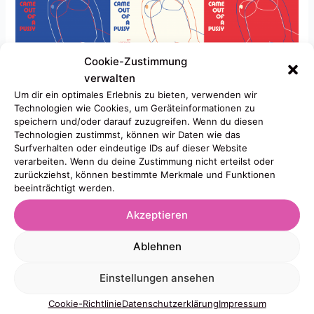
Cookie-Zustimmung
verwalten
Um dir ein optimales Erlebnis zu bieten, verwenden wir
Technologien wie Cookies, um Geräteinformationen zu
speichern und/oder darauf zuzugreifen. Wenn du diesen
FF*GZ,
Technologien zustimmst, können wir Daten wie das
Surfverhalten oder eindeutige IDs auf dieser Website
jetzt mit Sternchen legt los. Feministisches Frauen*
verarbeiten. Wenn du deine Zustimmung nicht erteilst oder
Gesundheits Zentrum erneuert sich und feiert mit Euch. U.a
zurückziehst, können bestimmte Merkmale und Funktionen
mit Mithu Sanyal, ich bin ja Fan, aber noch viel mehr.
beeinträchtigt werden.
Kommt in die
Rampe
.
Akzeptieren
ab 13 Vorträge und mehr
Ablehnen
ab 21h Party
Einstellungen ansehen
„We all came out of a Pussy!“ so sieht’s aus!
Cookie-Richtlinie
Datenschutzerklärung
Impressum