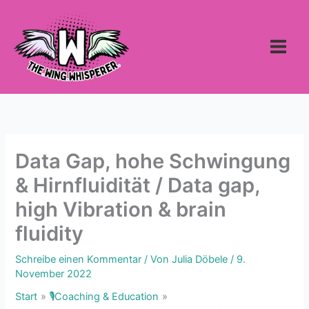
Zum
Inhalt
springen
Data Gap, hohe Schwingung
& Hirnfluidität / Data gap,
high Vibration & brain
fluidity
Schreibe einen Kommentar
/ Von
Julia Döbele
/
9.
November 2022
Start
🎙Coaching & Education