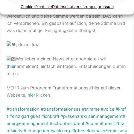
Cookie-Richtlinie
Datenschutzerklärung
Impressum
Meld dich, wenn auch du denkst, Krisen sollten genutzt
werden. Ich und deine Stimme werden da sein. DAS kann
ich versprechen. Bin gespannt auf Dich, deine Stimme und
was du an mutiger Einzigartigkeit mitbringst,
, deine Julia
Wer lieber meinen Newsletter abonnieren will
(
hier
anmelden), einfach eintragen. Entscheidungen dürfen
reifen.
MEHR zum Programm Transfromationsss hier auf dieser
Webseite,
hier
klicken.
#transformation
#transformationsss
#stimme
#voice
#kraf
t
#einzigartigkeit
#ichkraft
#präsenz
#krisenmanagement
#
energiemanagament
#schönheit
#mut
#commitment
#brai
nfluidity
#change
#entwicklung
#IntersektionalerFeminismu