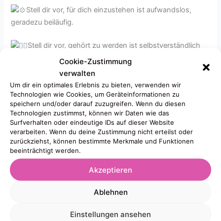
Stell dir vor, für dich einzustehen ist aufwandslos,
geradezu beiläufig.
Stell dir vor, gehört zu werden ist selbstverständlich
und mühelos.
Cookie-Zustimmung
verwalten
Stell dir vor du selbst darfst in deiner Kraft sein und
Um dir ein optimales Erlebnis zu bieten, verwenden wir
mühelos dein Ding machen.
Technologien wie Cookies, um Geräteinformationen zu
speichern und/oder darauf zuzugreifen. Wenn du diesen
Technologien zustimmst, können wir Daten wie das
Einfach sein, mit deiner Stimme, hörbar und
Surfverhalten oder eindeutige IDs auf dieser Website
wahrgenommen.
verarbeiten. Wenn du deine Zustimmung nicht erteilst oder
Wie wäre das für dich? Was würde sich dann für dich
zurückziehst, können bestimmte Merkmale und Funktionen
beeinträchtigt werden.
ändern?
Akzeptieren
Wenn du commitment mit bringst, dann gehe ich gern den
Weg mit Dir. Den Mut bringst du, ich halt deine Hand und
Ablehnen
kenn den Weg der hohen
Schwingung (die schon in
dir ist).
Einstellungen ansehen