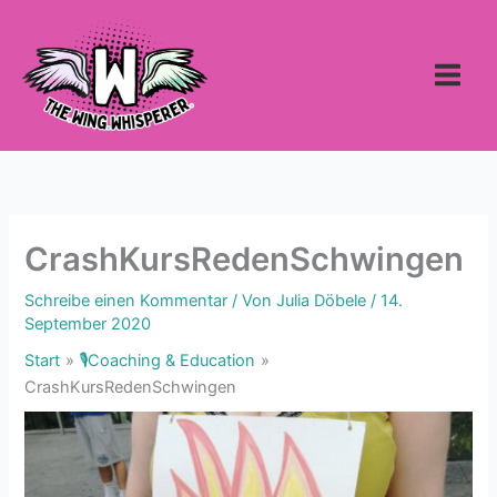
Zum
Inhalt
springen
CrashKursRedenSchwingen
Schreibe einen Kommentar
/ Von
Julia Döbele
/
14.
September 2020
Start
🎙Coaching & Education
CrashKursRedenSchwingen