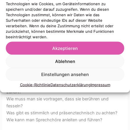
Technologien wie Cookies, um Geräteinformationen zu
speichern und/oder darauf zuzugreifen. Wenn du diesen
Technologien zustimmst, können wir Daten wie das
Demos sind ein demokratisches Tool was unglaublich
Surfverhalten oder eindeutige IDs auf dieser Website
wichtig ist, um marginalisierten politischen Positionen
verarbeiten. Wenn du deine Zustimmung nicht erteilst oder
Gehör zu verschaffen. Darum biete ich ab sofort Hilfe an,
zurückziehst, können bestimmte Merkmale und Funktionen
wenn es um Reden-Halten geht. Selbstredend maximal für
beeinträchtigt werden.
einen Unkostenbeitrag, ein Trinkgeld für kleine Vereine und
Akzeptieren
Nonprofits. Werden
Just-Human e.V.
und die
Seebrücke
Stuttgart
die ersten sein, die dieses Angebot annehmen?!
Ablehnen
Ich würde mich riesig freuen!
Einstellungen ansehen
Was wird gelernt und geübt?
Cookie-Richtlinie
Datenschutzerklärung
Impressum
Wie müssen Reden geschrieben sein, dass man gerne
zuhört?
Wie muss man sie vortragen, dass sie berühren und
fesseln?
Was gibt es stimmlich und präsenztechnisch zu achten?
Wie kann man Sprechchöre anleiten und führen?