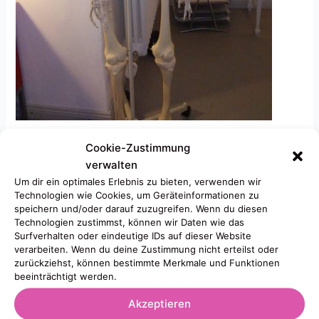
Cookie-Zustimmung
Wochenendkurs für Stimmbildung und Körperarbeit
verwalten
Eine Reise in das Reich der Wahrnehmung – Raum für
Um dir ein optimales Erlebnis zu bieten, verwenden wir
Entspannung Atmung Stimme Bewegung
Technologien wie Cookies, um Geräteinformationen zu
mit Karen Zoeppritz-Karle und Julia Döblele
speichern und/oder darauf zuzugreifen. Wenn du diesen
7. 8. März 2020
Technologien zustimmst, können wir Daten wie das
und
Surfverhalten oder eindeutige IDs auf dieser Website
verarbeiten. Wenn du deine Zustimmung nicht erteilst oder
14. – 15. November 2020
zurückziehst, können bestimmte Merkmale und Funktionen
Zeiten:
beeinträchtigt werden.
Samstag, 17:30 -20:30
Akzeptieren
Sonntag, 11:00 -17:00