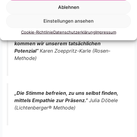
Ort: Heubergstr. 16 70188 Stuttgart
Ablehnen
Anmeldung bitte über infoÄTJulies-voice.de
Einstellungen ansehen
„Je feinsinniger wir in unserer
Cookie-Richtlinie
Datenschutzerklärung
Impressum
Eigenwahrnehmung sind, umso näher
kommen wir unserem tatsächlichen
Potenzial“
Karen Zoeppritz-Karle (Rosen-
Methode)
„Die Stimme befreien, zu uns selbst finden,
mittels Empathie zur Präsenz.”
Julia Döbele
(Lichtenberger® Methode)