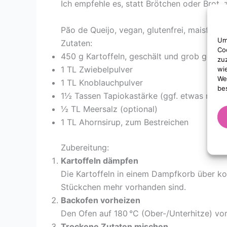
Ich empfehle es, statt Brötchen oder Brot, z
Pão de Queijo, vegan, glutenfrei, maisfrei
Um
Zutaten:
Co
450 g Kartoffeln, geschält und grob gewürf
zu
1 TL Zwiebelpulver
wi
We
1 TL Knoblauchpulver
be
1½ Tassen Tapiokastärke (ggf. etwas mehr
½ TL Meersalz (optional)
1 TL Ahornsirup, zum Bestreichen
Zubereitung:
Kartoffeln dämpfen
Die Kartoffeln in einem Dampfkorb über ko
Stückchen mehr vorhanden sind.
Backofen vorheizen
Den Ofen auf 180 °C (Ober-/Unterhitze) vo
Trockene Zutaten mischen