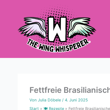
Zum
Inhalt
springen
Fettfreie Brasiliani
Von
Julia Döbele
/
4. Juni 2025
Start
🍽 Rezepte
Fettfreie Brasilianisc