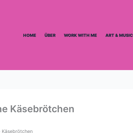
HOME
ÜBER
WORK WITH ME
ART & MUSIC
sche Käsebrötchen
he Käsebrötchen