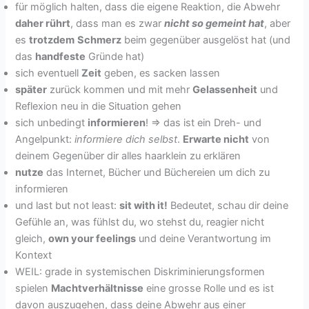
für möglich halten, dass die eigene Reaktion, die Abwehr
daher rührt
, dass man es zwar
nicht so gemeint hat
, aber
es
trotzdem
Schmerz
beim gegenüber ausgelöst hat (und
das
handfeste
Gründe hat)
sich eventuell
Zeit
geben, es sacken lassen
später
zurück kommen und mit mehr
Gelassenheit
und
Reflexion neu in die Situation gehen
sich unbedingt
informieren
! => das ist ein Dreh- und
Angelpunkt:
informiere dich selbst
.
Erwarte nicht
von
deinem Gegenüber dir alles haarklein zu erklären
nutze
das Internet, Bücher und Büchereien um dich zu
informieren
und last but not least:
sit with it!
Bedeutet, schau dir deine
Gefühle an, was fühlst du, wo stehst du, reagier nicht
gleich,
own your feelings
und deine Verantwortung im
Kontext
WEIL: grade in systemischen Diskriminierungsformen
spielen
Machtverhältnisse
eine grosse Rolle und es ist
davon auszugehen, dass deine Abwehr aus einer