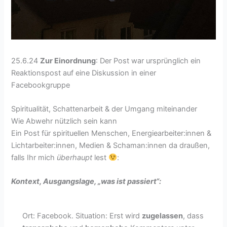
25.6.24
Zur Einordnung
: Der Post war ursprünglich ein
Reaktionspost auf eine Diskussion in einer
Facebookgruppe
Spiritualität, Schattenarbeit & der Umgang miteinander
Wie Abwehr nützlich sein kann
Ein Post für spirituellen Menschen, Energiearbeiter:innen &
Lichtarbeiter:innen, Medien & Schaman:innen da draußen,
falls Ihr mich
überhaupt
lest
:
Kontext, Ausgangslage, „was ist passiert“:
Ort: Facebook. Situation: Erst wird
zugelassen
, dass