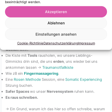
Etwas tun, was die eigenen
Kraft
stärkt.
beeinträchtigt werden.
In den
Park
gehen.
Akzeptieren
An die frische
Luft
.
Den Schatten eines
Baums
suchen.
Ablehnen
Lustige
Katzenvideos
gucken.
Comedians
schauen.
Einstellungen ansehen
Eine banale
Soap
gucken.
Cookie-Richtlinie
Datenschutzerklärung
Impressum
Musik
hören, die einen
tanzen
lässt, oder die einen
weinen
lässt.
Die Kiste mit
Tools
rausholen, wo unsere Lieblings-
Gimmicks drin sind, die uns
erden
, uns wieder bei uns
ankommen lassen ->
Traumanotfallkiste
Wie zB ein
Fingermassagering
.
Eine
Rosen Methode
Session, eine
Somatic Experiencing
Sitzung buchen.
Safer Spaces
wo unser
Nervensystem
ruhen kann.
Es raus schreiben.
-> Ein Grund, warum ich das hier so offen schreibe, warum