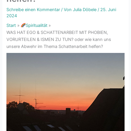
Schreibe einen Kommentar
/ Von
Julia Döbele
/
25. Juni
2024
Start
Spiritualität
WAS HAT EGO & SCHATTENARBEIT MIT PHOBIEN,
VORURTEILEN & ISMEN ZU TUN? oder wie kann uns
unsere Abwehr im Thema Schattenarbeit helfen?