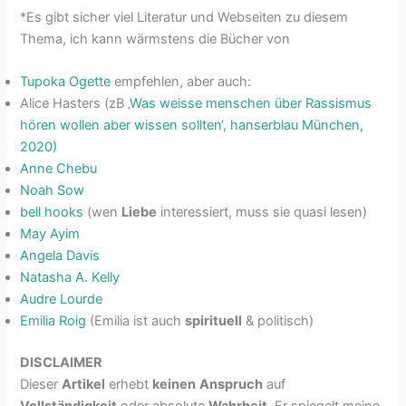
*Es gibt sicher viel Literatur und Webseiten zu diesem
Thema, ich kann wärmstens die Bücher von
Tupoka Ogette
empfehlen, aber auch:
Alice Hasters (zB ‚
Was weisse menschen über Rassismus
hören wollen aber wissen sollten‘, hanserblau München,
2020)
Anne Chebu
Noah Sow
bell hooks
(wen
Liebe
interessiert, muss sie quasi lesen)
May Ayim
Angela Davis
Natasha A. Kelly
Audre Lourde
Emilia Roig
(Emilia ist auch
spirituell
& politisch)
DISCLAIMER
Dieser
Artikel
erhebt
keinen
Anspruch
auf
Vollständigkeit
oder absolute
Wahrheit
. Er spiegelt meine