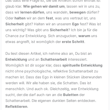
Das dass eine Frage ist, die die Antwort schon enthält ist
glaub klar.
Wie gehen wir damit um
, lassen wir in uns zu,
dass wir
lernen dürfen
, uns wandeln,
bewegen
dürfen?
Oder
halten
wir an dem
fest
, was uns vertraut ist, uns
Sicherheit
gibt? Halten wir an unserem
Ego
fest? Was ist
uns wichtig? Was gibt uns
Sicherheit
? Ich bin ja für die
Chance zur Entwicklung. Sich anzugucken,
warum
uns
etwas angreift, ist womöglich der
erste Schritt
.
Du liest diesen Artikel, ich nehme also an, Du bist an
Entwicklung
und an
Schattenarbeit
interessiert.
Womöglich ist dir sogar klar, dass
spirituelle Entwicklung
nicht ohne psychologische, reflektive Schattenarbeit zu
machen ist. Dass das Ego in kleinen Stücken überwunden
werden will. Wir alle haben sie, die Schatten. Das ist
menschlich. Und auch ok. Gleichzeitig, wer Entwicklung
sucht, der:die darf auch ran an die
Buletten
der
Schattenarbeit. Die eigenen dunklen Seiten entdecken.
Reflektieren
.