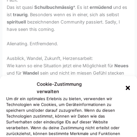
Das ist quasi
Schulbuchmässig
*. Es ist
ermüdend
und es
ist
traurig
. Besonders wenn es in einer, sich als selbst
spirituell
bezeichnenden Community passiert. Sadly, I
have seen this coming.
Alienating. Entfremdend.
Ausblick, Wandel, Zukunft, Herzensarbeit:
Wie kann so eine Situation jetzt eine Möglichkeit für
Neues
und für
Wandel
sein und nicht im miesen Gefühl stecken
bleiben?
Cookie-Zustimmung
verwalten
Sicht der „Opfer“, der betroffenen von Vorurteilen:
Um dir ein optimales Erlebnis zu bieten, verwenden wir
m.E. ist es oft hilfreich, sich
Verbündete
zu suchen,
Technologien wie Cookies, um Geräteinformationen zu
sich
rauszuziehen
aus einer solchen Situation.
speichern und/oder darauf zuzugreifen. Wenn du diesen
Technologien zustimmst, können wir Daten wie das
Mit
Freund:innen
sprechen, mit dem
Coach
, der
Surfverhalten oder eindeutige IDs auf dieser Website
Psychotherapeut:in.
Sich
Unterstützung
holen.
verarbeiten. Wenn du deine Zustimmung nicht erteilst oder
Sich
vernetzen
.
Empowerment
.
zurückziehst, können bestimmte Merkmale und Funktionen