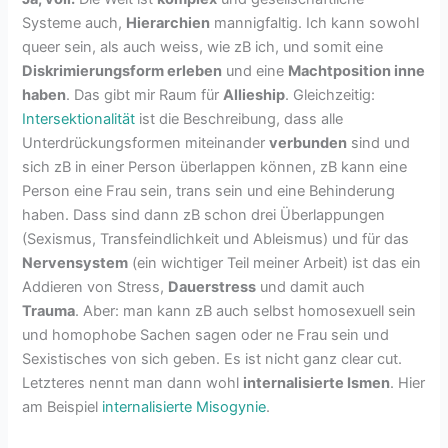
Systeme auch,
Hierarchien
mannigfaltig. Ich kann sowohl
queer sein, als auch weiss, wie zB ich, und somit eine
Diskrimierungsform erleben
und eine
Machtposition inne
haben
. Das gibt mir Raum für
Allieship
. Gleichzeitig:
Intersektionalität
ist die Beschreibung, dass alle
Unterdrückungsformen miteinander
verbunden
sind und
sich zB in einer Person überlappen können, zB kann eine
Person eine Frau sein, trans sein und eine Behinderung
haben. Dass sind dann zB schon drei Überlappungen
(Sexismus, Transfeindlichkeit und Ableismus) und für das
Nervensystem
(ein wichtiger Teil meiner Arbeit) ist das ein
Addieren von Stress,
Dauerstress
und damit auch
Trauma
. Aber: man kann zB auch selbst homosexuell sein
und homophobe Sachen sagen oder ne Frau sein und
Sexistisches von sich geben. Es ist nicht ganz clear cut.
Letzteres nennt man dann wohl
internalisierte Ismen
. Hier
am Beispiel
internalisierte Misogynie
.