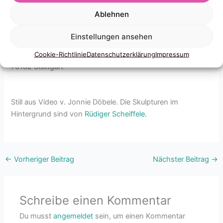
beim Literaturabend, Kunstbezirk Stuttgart – im Rahmen
Ablehnen
der Ausstellung 10 Jahre Sarah Haberkern. Kleid von
Margarete Nuver. #JuliaFotografiert
Einstellungen ansehen
Kunstbezirk Galerie im Gustav-Siegle-Haus
Cookie-Richtlinie
Datenschutzerklärung
Impressum
Leonhardsplatz 28
70182 Stuttgart
Still aus Video v. Jonnie Döbele. Die Skulpturen im
Hintergrund sind von
Rüdiger Scheiffele.
←
Vorheriger Beitrag
Nächster Beitrag
→
Schreibe einen Kommentar
Du musst
angemeldet
sein, um einen Kommentar