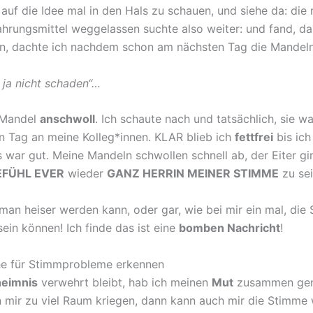
auf die Idee mal in den Hals zu schauen, und siehe da: die
Nahrungsmittel weggelassen suchte also weiter: und fand, da
in, dachte ich nachdem schon am nächsten Tag die Mandeln 
 ja nicht schaden“…
e Mandel
anschwoll
. Ich schaute nach und tatsächlich, sie w
n Tag an meine Kolleg*innen. KLAR blieb ich
fettfrei
bis ich
es war gut. Meine Mandeln schwollen schnell ab, der Eiter 
EFÜHL EVER
wieder
GANZ HERRIN MEINER STIMME
zu sei
man heiser werden kann, oder gar, wie bei mir ein mal, d
in können! Ich finde das ist eine
bomben Nachricht
!
he für Stimmprobleme erkennen
eimnis
verwehrt bleibt, hab ich meinen
Mut
zusammen gen
 mir zu viel Raum kriegen, dann kann auch mir die Stimme