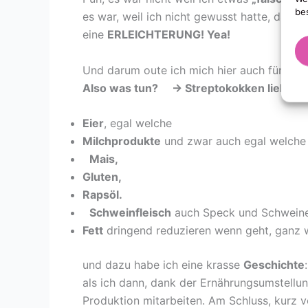
be
es war, weil ich nicht gewusst hatte, das
St
eine
ERLEICHTERUNG! Yea!
Und darum oute ich mich hier auch für Euch,
Also was tun? -> Streptokokken lieben fo
Eier
, egal welche
Milchprodukte
und zwar auch egal welche
Mais,
Gluten,
Rapsöl.
Schweinfleisch
auch Speck und Schweine
Fett
dringend reduzieren wenn geht, ganz 
und dazu habe ich eine krasse
Geschichte
:
als ich dann, dank der Ernährungsumstellu
Produktion mitarbeiten. Am Schluss, kurz vor