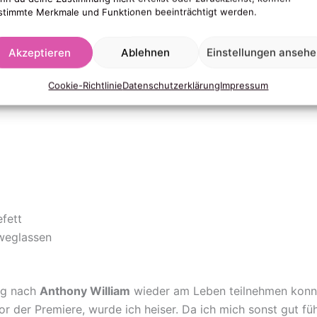
stimmte Merkmale und Funktionen beeinträchtigt werden.
reptokokken
dafür zuständig sind UND vor allem wie man 
Akzeptieren
Ablehnen
Einstellungen anseh
 weil diese Info ist
Goldwert
!
Cookie-Richtlinie
Datenschutzerklärung
Impressum
lgende Nahrungsmittel, die also bitte
NICHT
mehr ess
fett
weglassen
ng nach
Anthony William
wieder am Leben teilnehmen konnte
 der Premiere, wurde ich heiser. Da ich mich sonst gut fühlt