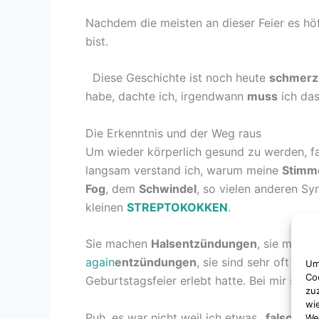
Nachdem die meisten an dieser Feier es hö
bist.
Diese Geschichte ist noch heute
schmerz
habe, dachte ich, irgendwann
muss
ich das
Die Erkenntnis und der Weg raus
Um wieder körperlich gesund zu werden, f
langsam verstand ich, warum meine
Stimm
Fog
, dem
Schwindel
, so vielen anderen S
kleinen
STREPTOKOKKEN
.
Sie machen
Halsentzündungen
, sie mach
again
entzündungen
, sie sind sehr oft der
Um
Co
Geburtstagsfeier erlebt hatte. Bei mir spezi
zu
wi
Puh, es war nicht weil ich etwas
„falsch“ 
We