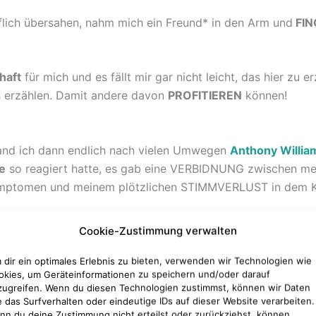
flich übersahen, nahm mich ein Freund* in den Arm und
FIN
haft
für mich und es fällt mir gar nicht leicht, das hier zu e
 erzählen. Damit andere davon
PROFITIEREN
können!
and ich dann endlich nach vielen Umwegen
Anthony Willia
e
so reagiert hatte, es gab eine VERBIDNUNG zwischen m
ymptomen und meinem plötzlichen STIMMVERLUST in dem Kon
Cookie-Zustimmung verwalten
en
Nebenhölen
https://www.medicalmedium.com/blog/just-f
 Grund für
Heiserkeit
oder eben auch für den sogannten
Sti
 dir ein optimales Erlebnis zu bieten, verwenden wir Technologien wie
okies, um Geräteinformationen zu speichern und/oder darauf
ell, sind es gerne mal die Mandeln die betroffen sind.
zugreifen. Wenn du diesen Technologien zustimmst, können wir Daten
e das Surfverhalten oder eindeutige IDs auf dieser Website verarbeiten.
gemacht
hatte, meine
Technik
nicht genügend im Griff hatte
nn du deine Zustimmung nicht erteilst oder zurückziehst, können