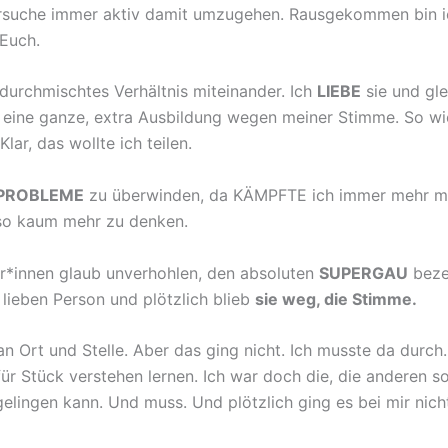
 versuche immer aktiv damit umzugehen. Rausgekommen bin 
 Euch.
 durchmischtes Verhältnis miteinander. Ich
LIEBE
sie und gle
eine ganze, extra Ausbildung wegen meiner Stimme. So wicht
 Klar, das wollte ich teilen.
PROBLEME
zu überwinden, da KÄMPFTE ich immer mehr 
eso kaum mehr zu denken.
*innen glaub unverhohlen, den absoluten
SUPERGAU
beze
 lieben Person und plötzlich blieb
sie weg, die Stimme.
 an Ort und Stelle. Aber das ging nicht. Ich musste da durc
 für Stück verstehen lernen. Ich war doch die, die anderen 
 gelingen kann. Und muss. Und plötzlich ging es bei mir nic