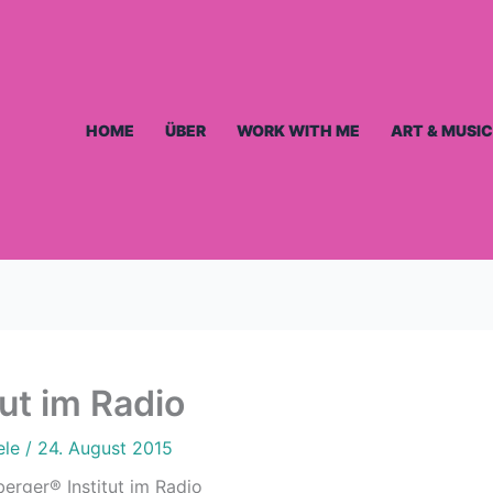
HOME
ÜBER
WORK WITH ME
ART & MUSIC
ut im Radio
ele
/
24. August 2015
berger® Institut im Radio