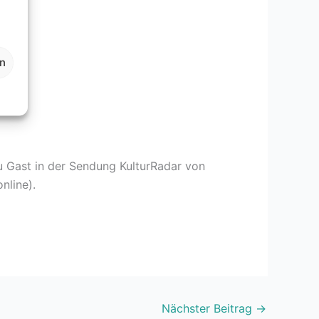
en
u Gast in der Sendung KulturRadar von
nline).
Nächster Beitrag
→