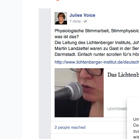
Um
Co
zu
wi